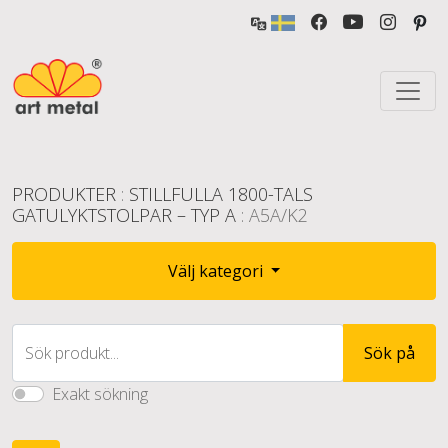
PRODUKTER
:
STILLFULLA 1800-TALS
GATULYKTSTOLPAR – TYP A
: A5A/K2
Välj kategori
Sök produkt...
Sök på
Exakt sökning