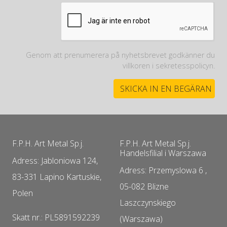
Genom att prenumerera på nyhetsbrevet godkänner du
villkoren i sekretesspolicyn.
F.P.H. Art Metal Sp.j.
F.P.H. Art Metal Sp.j.
Handelsfilial i Warszawa
Adress: Jabloniowa 124,
Adress: Przemyslowa 6 ,
83-331 Lapino Kartuskie,
05-082 Blizne
Polen
Laszczynskiego
Skatt nr.: PL5891592239
(Warszawa)