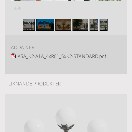
1
/
6
LADDA NER
A5A_K2-A1A_4xR01_5xK2-STANDARD.pdf
LIKNANDE PRODUKTER: